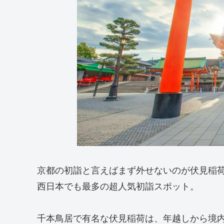
京都の初詣と言えばまず外せないのが伏見稲荷
西日本でも最多の超人気初詣スポット。
千本鳥居で有名な伏見稲荷は、年越しから境