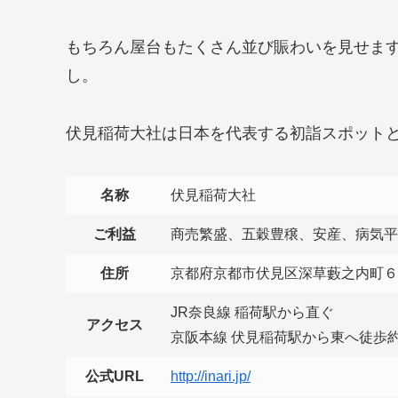
もちろん屋台もたくさん並び賑わいを見せま
し。
伏見稲荷大社は日本を代表する初詣スポット
名称
伏見稲荷大社
ご利益
商売繁盛、五穀豊穣、安産、病気平
住所
京都府京都市伏見区深草藪之内町６
JR奈良線 稲荷駅から直ぐ
アクセス
京阪本線 伏見稲荷駅から東へ徒歩約
公式URL
http://inari.jp/