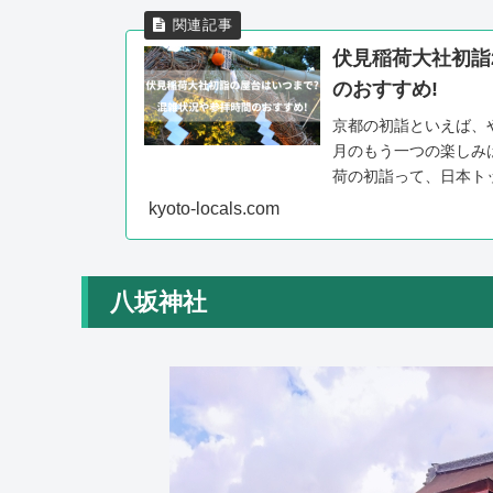
伏見稲荷大社初詣
のおすすめ!
京都の初詣といえば、
月のもう一つの楽しみ
荷の初詣って、日本ト
しいものを食べたいけど、
kyoto-locals.com
八坂神社