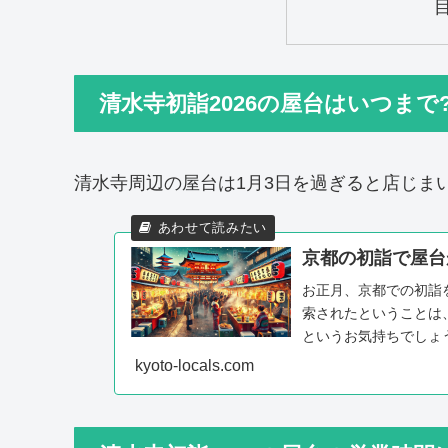
清水寺初詣2026の屋台はいつまで
清水寺周辺の屋台は1月3日を過ぎると店じま
京都の初詣で屋台
お正月、京都での初詣
索されたということは
というお気持ちでしょ
香りと、屋台から立ちのぼ
kyoto-locals.com