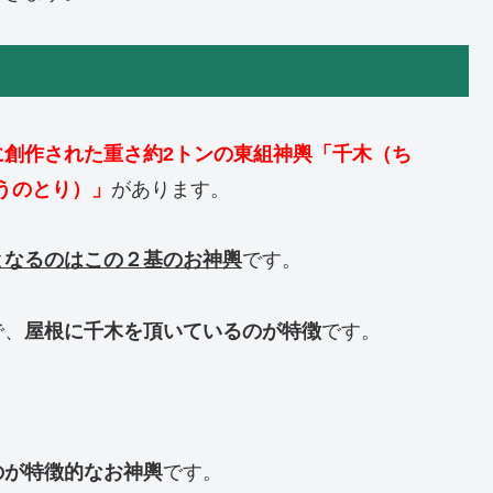
に創作された重さ約2トンの東組神輿「千木（ち
うのとり）」
があります。
となるのはこの２基のお神輿
です。
で、
屋根に千木を頂いているのが特徴
です。
のが特徴的なお神輿
です。