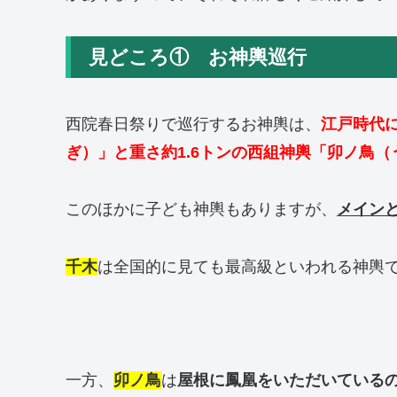
見どころ① お神輿巡行
西院春日祭りで巡行するお神輿は、
江戸時代
ぎ）」と重さ約1.6トンの西組神輿「卯ノ鳥（
このほかに子ども神輿もありますが、
メイン
千木
は全国的に見ても最高級といわれる神輿
一方、
卯ノ鳥
は
屋根に鳳凰をいただいている