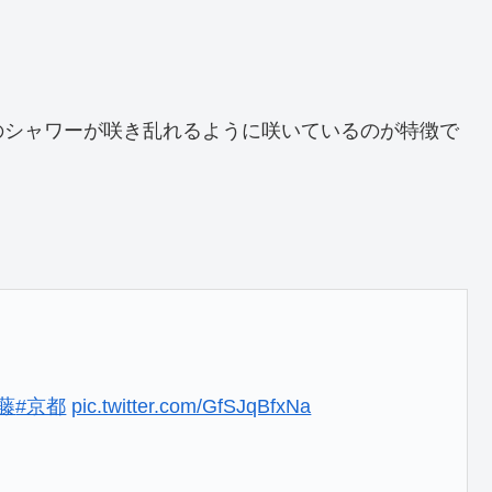
のシャワーが咲き乱れるように咲いているのが特徴で
#藤
#京都
pic.twitter.com/GfSJqBfxNa