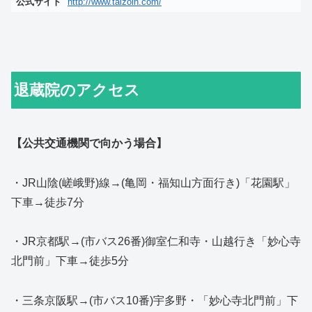
公式サイト
http://www.taizoin.com/
退蔵院のアクセス
【公共交通機関で向かう場合】
・JR山陰(嵯峨野)線→(亀岡・福知山方面行き)「花園駅」
下車→徒歩7分
・JR京都駅→(市バス26番)御室仁和寺・山越行き「妙心寺
北門前」下車→徒歩5分
・三条京阪駅→(市バス10番)宇多野・「妙心寺北門前」下