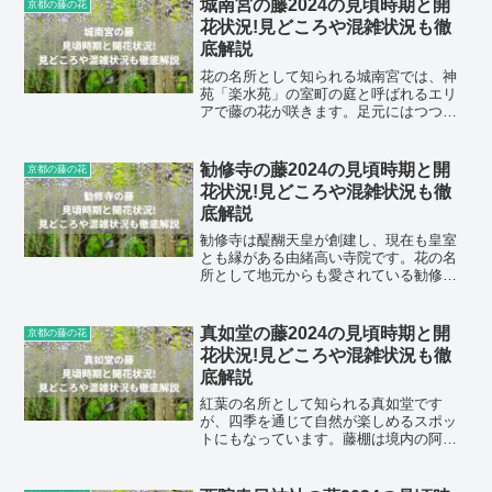
る下り藤はノダフジと呼ばれる種類の花
城南宮の藤2024の見頃時期と開
京都の藤の花
房が長い藤で、阿字池のほと...
花状況!見どころや混雑状況も徹
底解説
花の名所として知られる城南宮では、神
苑「楽水苑」の室町の庭と呼ばれるエリ
アで藤の花が咲きます。足元にはつつじ
も植えられており、時期によっては藤と
つつじの両方が咲く様子が見られます
よ。毎年5月上旬には藤の巫女神楽の奉納
勧修寺の藤2024の見頃時期と開
京都の藤の花
もあります。この記事では...
花状況!見どころや混雑状況も徹
底解説
勧修寺は醍醐天皇が創建し、現在も皇室
とも縁がある由緒高い寺院です。花の名
所として地元からも愛されている勧修寺
では、藤が4月下旬から5月上旬にかけて
見頃を迎えます。そこで今回は、勧修寺
の藤の見頃時期と開花状況、見どころや
真如堂の藤2024の見頃時期と開
京都の藤の花
混雑状況などをご紹介し...
花状況!見どころや混雑状況も徹
底解説
紅葉の名所として知られる真如堂です
が、四季を通じて自然が楽しめるスポッ
トにもなっています。藤棚は境内の阿弥
陀如来露仏の近くにあり、紫色と白の2種
類の藤が楽しめます。真如堂の藤は、例
年4月下旬から5月上旬が見頃ですよ。こ