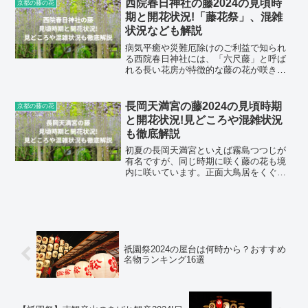
西院春日神社の藤2024の見頃時
京都の藤の花
の記事では真如堂の藤の...
期と開花状況!「藤花祭」、混雑
状況なども解説
病気平癒や災難厄除けのご利益で知られ
る西院春日神社には、「六尺藤」と呼ば
れる長い花房が特徴的な藤の花が咲きま
す。毎年4月29日には「藤花祭」も催行さ
れるなど、藤の花とは縁がある神社です
よ。この記事では西院春日神社の藤の見
長岡天満宮の藤2024の見頃時期
京都の藤の花
ごろやライトアップの...
と開花状況!見どころや混雑状況
も徹底解説
初夏の長岡天満宮といえば霧島つつじが
有名ですが、同じ時期に咲く藤の花も境
内に咲いています。正面大鳥居をくぐり
霧島つつじが咲く参道を通った先、左手
にある「錦水亭」という懐石料理のお店
の入り口の暖簾をくぐった先が藤棚のあ
る場所です。長岡天満宮の...
祇園祭2024の屋台は何時から？おすすめ
名物ランキング16選