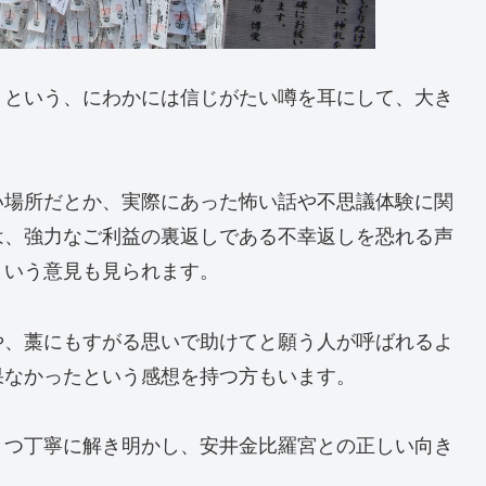
」という、にわかには信じがたい噂を耳にして、大き
い場所だとか、実際にあった怖い話や不思議体験に関
は、強力なご利益の裏返しである不幸返しを恐れる声
という意見も見られます。
や、藁にもすがる思いで助けてと願う人が呼ばれるよ
果なかったという感想を持つ方もいます。
とつ丁寧に解き明かし、安井金比羅宮との正しい向き