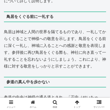
について詳しく説明します。
鳥居をくぐる前に一礼する
鳥居は神域と人間の世界を隔てるものであり、一礼してか
らくぐることで神様への敬意を示します。鳥居をくぐる前
に深く一礼し、神域に入ることへの感謝と敬意を表現しま
す。参拝後に再び鳥居をくぐる際も、神社に向き直って一
礼することを忘れないようにしましょう。これにより、神
様に対する敬意をしっかりと示すことができます。
参道の真ん中を歩かない
参道の中央は神様の通る道とされ、「正中（せいちゅ
う）」と呼ばれています。参拝者はその両脇を歩くのがマ
メニュー
ホーム
検索
トップ
サイドバー