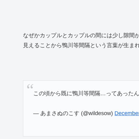
なぜかカップルとカップルの間には少し隙間
見えることから鴨川等間隔という言葉が生ま
この頃から既に鴨川等間隔…ってあった
— あまさぬのこす (@wildesow)
December