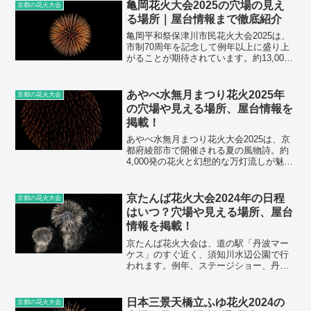
亀岡花火大会2025の穴場の見え
京都の花火大会
る場所｜屋台情報まで徹底紹介
亀岡平和祭保津川市民花火大会2025は、
市制70周年を記念して例年以上に盛り上
がることが期待されています。約13,000
発もの花火が夜空を彩るこのイベントで
は、事前に穴場や見える場所をしっかり
押さえておくことが、混雑を避けて快適
あやべ水無月まつり花火2025年
京都の花火大会
に楽しむカギ...
の穴場や見える場所、屋台情報を
掲載！
あやべ水無月まつり花火大会2025は、京
都府綾部市で開催される夏の風物詩。約
4,000発の花火と幻想的な万灯流しが魅力
のこの祭りには、毎年多くの来場者が訪
れ、大変な混雑が予想されます。だから
こそ、穴場スポットを知っておくこと
京たんば花火大会2024年の日程
京都の花火大会
が、ゆったりと花...
はいつ？穴場や見える場所、屋台
情報を掲載！
京たんば花火大会は、道の駅「丹波マー
ケス」のすぐ近く、須知川水辺公園で行
われます。例年、ステージショー、丹た
ん太鼓、カラオケ大会、よさこいなどの
出し物も開催され、地元密着型のお祭り
です。規模はそこまで大きくないため、
日本三景天橋立ふゆ花火2024の
京都の花火大会
行き帰りで動けなくなるほ...