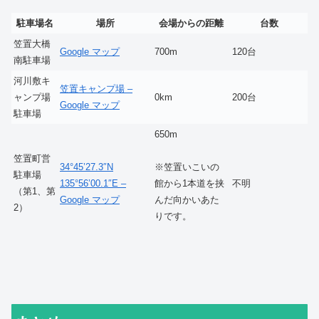
駐車場名
場所
会場からの距離
台数
笠置大橋
Google マップ
700m
120台
南駐車場
河川敷キ
笠置キャンプ場 –
ャンプ場
0km
200台
Google マップ
駐車場
650m
笠置町営
34°45’27.3″N
※笠置いこいの
駐車場
135°56’00.1″E –
不明
館から1本道を挟
（第1、第
Google マップ
んだ向かいあた
2）
りです。