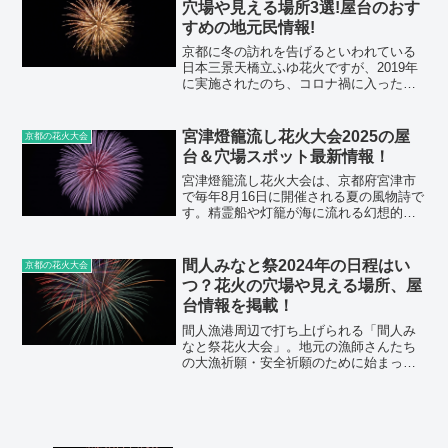
穴場や見える場所3選!屋台のおす
すめの地元民情報!
京都に冬の訪れを告げるといわれている
日本三景天橋立ふゆ花火ですが、2019年
に実施されたのち、コロナ禍に入ったた
め中止が続いています。2023年も残念な
がら中止となった日本三景天橋立ふゆ花
火大会ですが、2024年は実施されること
宮津燈籠流し花火大会2025の屋
京都の花火大会
を期待してい...
台＆穴場スポット最新情報！
宮津燈籠流し花火大会は、京都府宮津市
で毎年8月16日に開催される夏の風物詩で
す。精霊船や灯籠が海に流れる幻想的な
光景とともに、約3,000発の花火が打ち上
げられるこの伝統行事は、日本三大燈籠
流しの一つとして知られています。本記
間人みなと祭2024年の日程はい
京都の花火大会
事では、宮津燈...
つ？花火の穴場や見える場所、屋
台情報を掲載！
間人漁港周辺で打ち上げられる「間人み
なと祭花火大会」。地元の漁師さんたち
の大漁祈願・安全祈願のために始まった
花火大会で、地元密着型のイベントで
す。打ち上げ数は800発なので規模はそこ
まで大きくないですが、漁港周辺は高い
建物もなく、遠くからで...