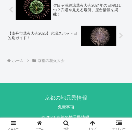
夕日ヶ浦納涼花火大会2024年の日程はい
つ？穴場や見える場所、屋台情報を掲
載！
【南丹市花火大会2025】穴場スポット目
的別ガイド！
ホーム
京都の花火大会
京都の地元民情報
免責事項
© 2023 京都の地元民情報.
メニュー
ホーム
検索
トップ
サイドバー