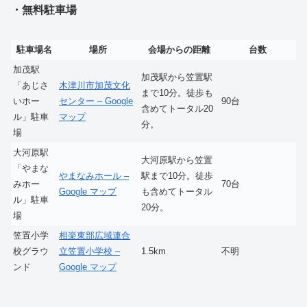
・無料駐車場
駐車場名
場所
会場からの距離
台数
加茂駅
加茂駅から笠置駅
「あじさ
木津川市加茂文化
まで10分。徒歩も
いホー
センター – Google
90台
含めてトータル20
ル」駐車
マップ
分。
場
大河原駅
大河原駅から笠置
「やまな
やまなみホール –
駅まで10分。徒歩
みホー
70台
Google マップ
も含めてトータル
ル」駐車
20分。
場
笠置小学
相楽東部広域連合
校グラウ
立笠置小学校 –
1.5km
不明
ンド
Google マップ